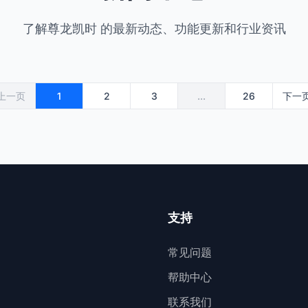
了解尊龙凯时 的最新动态、功能更新和行业资讯
上一页
1
2
3
...
26
下一
支持
常见问题
帮助中心
联系我们