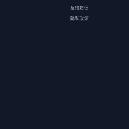
反馈建议
隐私政策