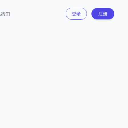
系我们
登录
注册