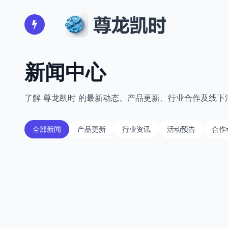
新闻中心
了解 尊龙凯时 的最新动态、产品更新、行业合作及线下
全部新闻
产品更新
行业资讯
活动预告
合作