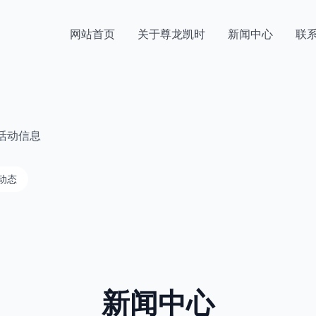
网站首页
关于尊龙凯时
新闻中心
联
活动信息
动态
新闻中心