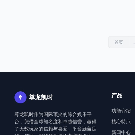
首页
产品
尊龙凯时
功能介绍
尊龙凯时作为国际顶尖的综合娱乐平
台，凭借全球知名度和卓越信誉，赢得
核心特点
了无数玩家的信赖与喜爱。平台涵盖足
新闻中心