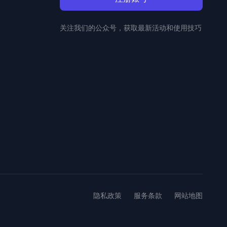
关注我们的公众号，获取最新活动和使用技巧
隐私政策
服务条款
网站地图