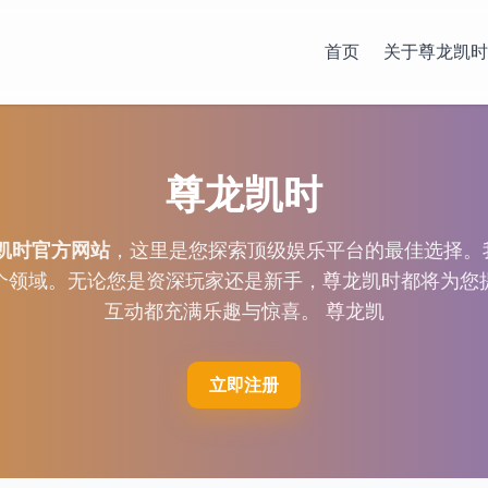
首页
关于尊龙凯
尊龙凯时
凯时官方网站
，这里是您探索顶级娱乐平台的最佳选择。
个领域。无论您是资深玩家还是新手，尊龙凯时都将为您
互动都充满乐趣与惊喜。 尊龙凯
立即注册