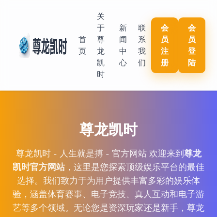
关
于
新
联
会
会
首
尊
闻
系
员
员
页
龙
中
我
注
登
凯
心
们
册
陆
时
尊龙凯时
尊龙凯时 - 人生就是搏 - 官方网站 欢迎来到
尊龙
凯时官方网站
，这里是您探索顶级娱乐平台的最佳
选择。我们致力于为用户提供丰富多彩的娱乐体
验，涵盖体育赛事、电子竞技、真人互动和电子游
艺等多个领域。无论您是资深玩家还是新手，尊龙