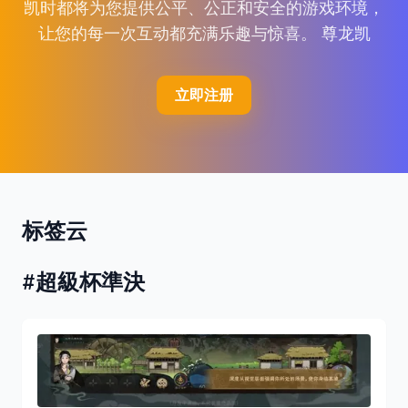
凯时都将为您提供公平、公正和安全的游戏环境，
让您的每一次互动都充满乐趣与惊喜。 尊龙凯
立即注册
标签云
#超級杯準決