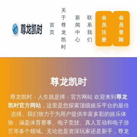
关
于
新
联
会
会
首
尊
闻
系
员
员
页
龙
中
我
注
登
凯
心
们
册
陆
时
尊龙凯时
尊龙凯时 - 人生就是搏 - 官方网站 欢迎来到
尊龙
凯时官方网站
，这里是您探索顶级娱乐平台的最佳
选择。我们致力于为用户提供丰富多彩的娱乐体
验，涵盖体育赛事、电子竞技、真人互动和电子游
艺等多个领域。无论您是资深玩家还是新手，尊龙