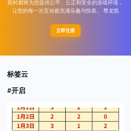
凯时都将为您提供公平、公正和安全的游戏环境，
让您的每一次互动都充满乐趣与惊喜。 尊龙凯
立即注册
标签云
#开启