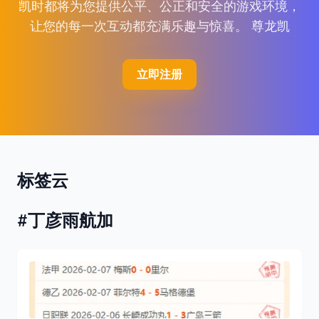
凯时都将为您提供公平、公正和安全的游戏环境，
让您的每一次互动都充满乐趣与惊喜。 尊龙凯
立即注册
标签云
#丁彦雨航加