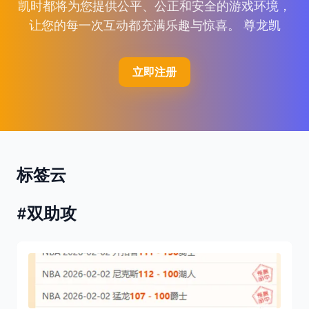
凯时都将为您提供公平、公正和安全的游戏环境，
让您的每一次互动都充满乐趣与惊喜。 尊龙凯
立即注册
标签云
#双助攻