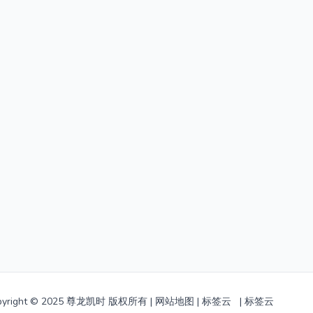
yright © 2025
尊龙凯时
版权所有 |
网站地图
|
标签云
|
标签云