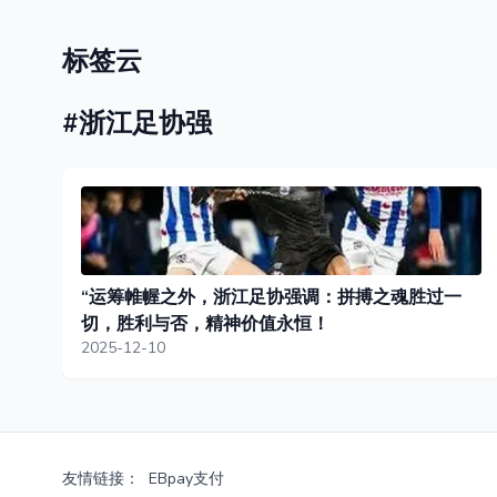
标签云
#浙江足协强
“运筹帷幄之外，浙江足协强调：拼搏之魂胜过一
切，胜利与否，精神价值永恒！
2025-12-10
友情链接：
EBpay支付