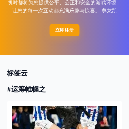
凯时都将为您提供公平、公正和安全的游戏环境，
让您的每一次互动都充满乐趣与惊喜。 尊龙凯
立即注册
标签云
#运筹帷幄之