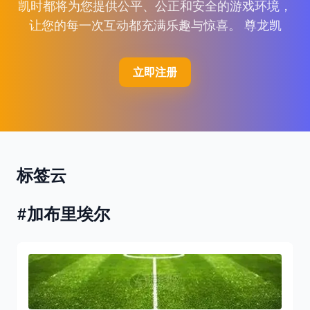
凯时都将为您提供公平、公正和安全的游戏环境，
让您的每一次互动都充满乐趣与惊喜。 尊龙凯
立即注册
标签云
#加布里埃尔