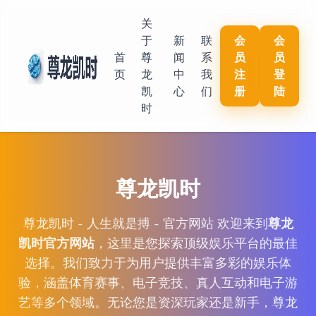
关
于
新
联
会
会
首
尊
闻
系
员
员
页
龙
中
我
注
登
凯
心
们
册
陆
时
尊龙凯时
尊龙凯时 - 人生就是搏 - 官方网站 欢迎来到
尊龙
凯时官方网站
，这里是您探索顶级娱乐平台的最佳
选择。我们致力于为用户提供丰富多彩的娱乐体
验，涵盖体育赛事、电子竞技、真人互动和电子游
艺等多个领域。无论您是资深玩家还是新手，尊龙