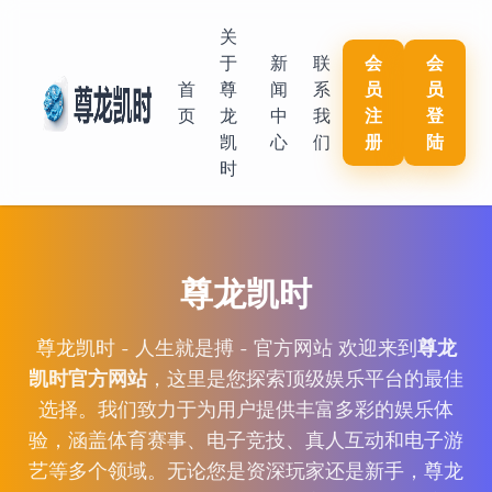
关
于
新
联
会
会
首
尊
闻
系
员
员
页
龙
中
我
注
登
凯
心
们
册
陆
时
尊龙凯时
尊龙凯时 - 人生就是搏 - 官方网站 欢迎来到
尊龙
凯时官方网站
，这里是您探索顶级娱乐平台的最佳
选择。我们致力于为用户提供丰富多彩的娱乐体
验，涵盖体育赛事、电子竞技、真人互动和电子游
艺等多个领域。无论您是资深玩家还是新手，尊龙