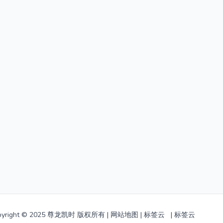
yright © 2025
尊龙凯时
版权所有 |
网站地图
|
标签云
|
标签云