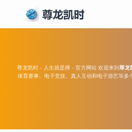
尊龙凯时 - 人生就是搏 - 官方网站 欢迎来到
尊龙
体育赛事、电子竞技、真人互动和电子游艺等多