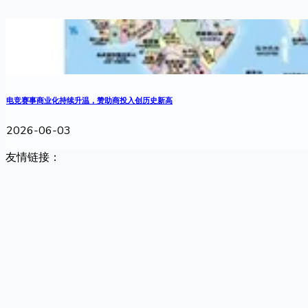
电竞赛事商业化持续升温，赞助商投入创历史新高
2026-06-03
友情链接：