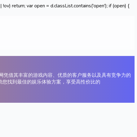
v) return; var open = d.classList.contains('open'); if (open) {
官网凭借其丰富的游戏内容、优质的客户服务以及具有竞争力的
助您找到最佳的娱乐体验方案，享受高性价比的