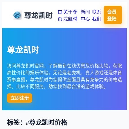
首
关于尊
新闻
联系
会员
页
龙凯时
中心
我们
登陆
尊龙凯时
访问尊龙凯时官网，了解最新在线优惠及价格比较，获取
高性价比的娱乐体验。无论是老虎机、真人游戏还是体育
赛事直播，尊龙凯时为您提供全面且具有竞争力的价格选
择。比较不同服务，助您找到最合适的游戏体验。
立即注册
标签：#尊龙凯时价格