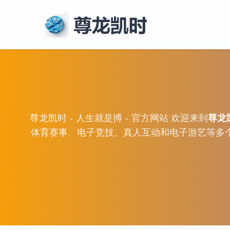
尊龙凯时 - 人生就是搏 - 官方网站 欢迎来到
尊龙
体育赛事、电子竞技、真人互动和电子游艺等多