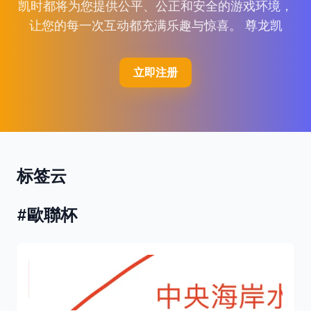
凯时都将为您提供公平、公正和安全的游戏环境，
让您的每一次互动都充满乐趣与惊喜。 尊龙凯
立即注册
标签云
#歐聯杯