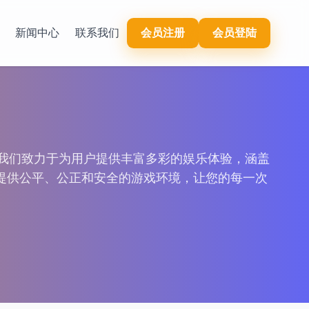
时
新闻中心
联系我们
会员注册
会员登陆
我们致力于为用户提供丰富多彩的娱乐体验，涵盖
提供公平、公正和安全的游戏环境，让您的每一次