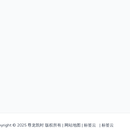
yright © 2025
尊龙凯时
版权所有 |
网站地图
|
标签云
|
标签云