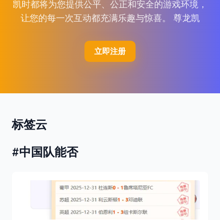
凯时都将为您提供公平、公正和安全的游戏环境，
让您的每一次互动都充满乐趣与惊喜。 尊龙凯
立即注册
标签云
#中国队能否