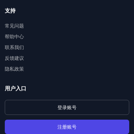
支持
常见问题
帮助中心
联系我们
反馈建议
隐私政策
用户入口
登录账号
注册账号