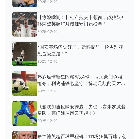
开！
2025-12-10
【惊险瞬间！】杜布拉夫卡领衔，战狼队神
扑荣登英超10月最佳守门员榜单！
2025-12-10
“国安客场痛失好局，遗憾提前一轮告别亚
冠晋级之路！”
2025-12-10
15岁足球新星闪耀5战4球，两大豪门争相
抢夺，利物浦铁心坚守！惊动足坛的天才边
锋诞生！
2025-12-10
《曼联加速抢购安德森，力促卡塞米罗减薪
留队，豪门战局风云再起！》
2025-12-10
哈兰德英超百球里程碑！111场狂飙百球，创