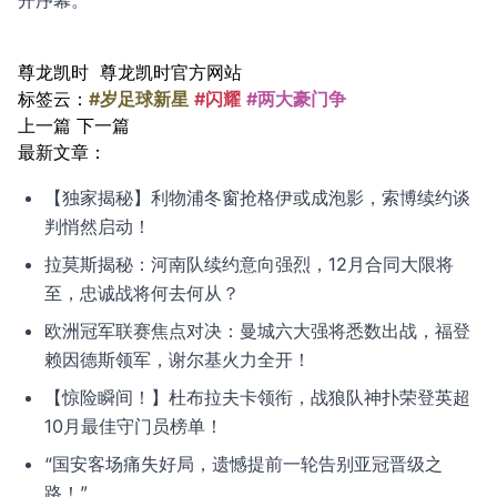
开序幕。
尊龙凯时
尊龙凯时官方网站
标签云：
#岁足球新星
#闪耀
#两大豪门争
上一篇
下一篇
最新文章：
【独家揭秘】利物浦冬窗抢格伊或成泡影，索博续约谈
判悄然启动！
拉莫斯揭秘：河南队续约意向强烈，12月合同大限将
至，忠诚战将何去何从？
欧洲冠军联赛焦点对决：曼城六大强将悉数出战，福登
赖因德斯领军，谢尔基火力全开！
【惊险瞬间！】杜布拉夫卡领衔，战狼队神扑荣登英超
10月最佳守门员榜单！
“国安客场痛失好局，遗憾提前一轮告别亚冠晋级之
路！”