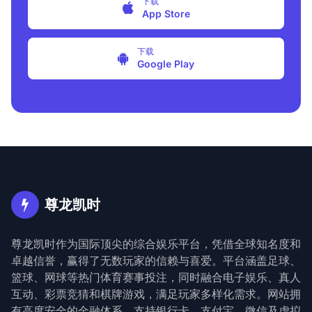
下载
App Store
下载
Google Play
尊龙凯时
尊龙凯时作为国际顶尖的综合娱乐平台，凭借全球知名度和
卓越信誉，赢得了无数玩家的信赖与喜爱。平台涵盖足球、
篮球、网球等热门体育赛事投注，同时融合电子娱乐、真人
互动、彩票竞猜和棋牌游戏，满足玩家多样化需求。网站拥
有高度安全的金融体系，支持银行卡、支付宝、微信及虚拟