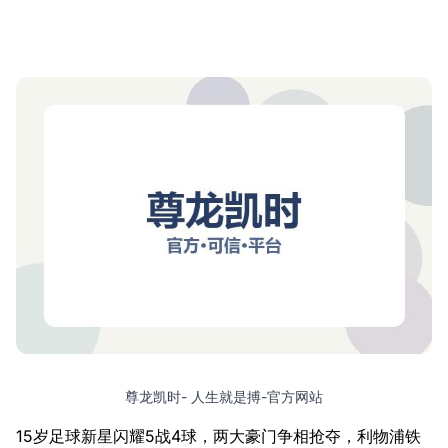
尊龙凯时- 人生就是搏-官方网站
15岁足球新星闪耀5战4球，两大豪门争相抢夺，利物浦铁