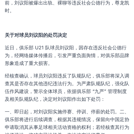
前，刘议阳被爆出出轨、裸聊等违反社会公德行为，
尊龙凯
时
。
关于对球员刘议阳的处罚决定
近日，俱乐部 U21 队球员刘议阳，因存在违反社会公德行
为，经网络媒体传播后，引发严重负面舆情，对俱乐部品牌
形象造成了重大损害。
经核查确认，球员刘议阳违反了队规队纪，俱乐部将深入调
查其是否存在其他违纪违法行为。为严肃队规队纪，强化队
伍作风建设，警示全体球员，依据俱乐部 “九严” 管理制度
及相关队规队纪，决定对刘议阳作出如下处罚：
一、即日起，对刘议阳实施停赛、停训、停薪的处罚。二、
俱乐部将进行后续调查，根据其违规情况，保留向中国足协
申请取消其从事足球相关活动资格的权利；若经核查其行为