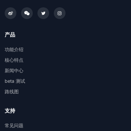
产品
功能介绍
核心特点
新闻中心
beta 测试
路线图
支持
常见问题