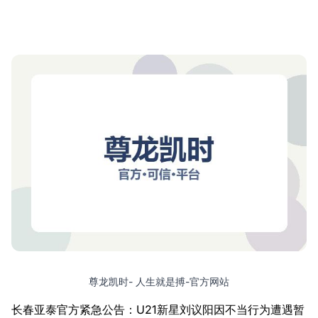
尊龙凯时- 人生就是搏-官方网站
长春亚泰官方紧急公告：U21新星刘议阳因不当行为遭遇暂