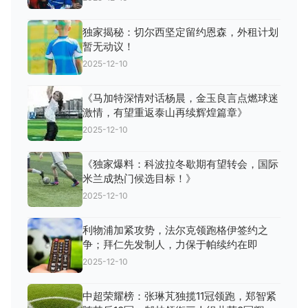
独家揭秘：切尔西坚定留约恩森，外租计划
暂无动议！
2025-12-10
《马加特深情对话杨晨，金玉良言点燃球迷
激情，有望重返泰山再续辉煌篇章》
2025-12-10
《独家爆料：科波拉冬歇期有望转会，国际
米兰成热门候选目标！》
2025-12-10
利物浦加紧攻势，法尔克领跑格伊签约之
争；拜仁先发制人，力保于帕续约在即
2025-12-10
中超荣耀榜：张琳芃独揽11冠领跑，郑智紧