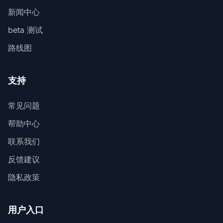
新闻中心
beta 测试
路线图
支持
常见问题
帮助中心
联系我们
反馈建议
隐私政策
用户入口