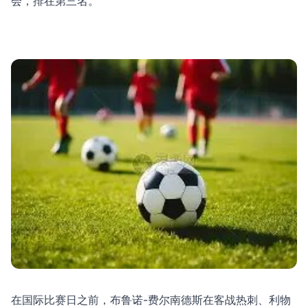
会，排在第三名。
在国际比赛日之前，布鲁诺-费尔南德斯在客战热刺、利物