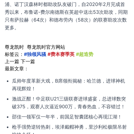
浦、诺丁汉森林时都助攻队友破门，自2020年2月完成首
秀以来，布鲁诺-费尔南德斯在英超中送出53次助攻，同期
只有萨拉赫（64次）和德布劳内（58次）的联赛助攻次数
更多。
尊龙凯时
尊龙凯时官方网站
标签云：
#独领风骚
#费本赛季英
#超造势
上一篇
下一篇
最新文章：
瓜帅年度革新大戏，B席领衔揭秘：哈兰德，进球神机
再现辉煌！
激战正酣！中足联U21三级联赛进球盛宴，总进球数突
破375，观赛人次逼近900万，青春热血，不容错过！
邵佳一领军仅一年半，前国足智囊团核心再现江湖！
枪手强势逆转热刺，埃泽戴帽神勇，里沙利松极限吊射