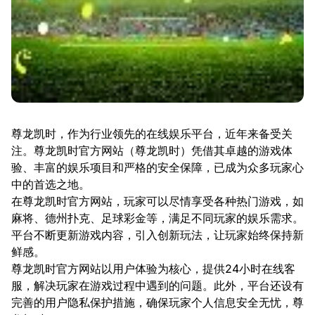
尊龙凯时，作为行业领先的在线娱乐平台，近年来备受关
注。尊龙凯时官方网站（尊龙凯时）凭借其卓越的游戏体
验、丰富的娱乐项目和严格的安全保障，已成为众多玩家心
中的首选之地。
在尊龙凯时官方网站，玩家可以尽情享受各种热门游戏，如
麻将、德州扑克、足球彩金等，满足不同玩家的娱乐需求。
平台不断更新游戏内容，引入创新玩法，让玩家始终保持新
鲜感。
尊龙凯时官方网站以用户体验为核心，提供24小时在线客
服，解决玩家在游戏过程中遇到的问题。此外，平台还设有
完善的用户隐私保护措施，确保玩家个人信息安全无忧，
尊