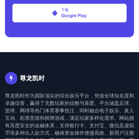
下载
Google Play
尊龙凯时
尊龙凯时作为国际顶尖的综合娱乐平台，凭借全球知名度和
卓越信誉，赢得了无数玩家的信赖与喜爱。平台涵盖足球、
篮球、网球等热门体育赛事投注，同时融合电子娱乐、真人
互动、彩票竞猜和棋牌游戏，满足玩家多样化需求。网站拥
有高度安全的金融体系，支持银行卡、支付宝、微信及虚拟
币等多种出入款方式，确保资金操作便捷高效。新用户注册