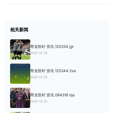
相关新闻
尊龙凯时 资讯 125334 jgr
2025-12-23
尊龙凯时 资讯 125344 2va
2025-12-23
尊龙凯时 资讯 094318 iqa
2025-12-23