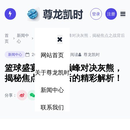
登录
注册
首
新闻中
篮球盛宴：湖人巅峰对决灰熊，揭秘焦点之战背后
页
心
的精彩解析！
网站首页
2026-01-08
479 阅读
尊龙凯时
新闻中心
篮球盛宴：湖人巅峰对决灰熊，
关于尊龙凯时
揭秘焦点之战背后的精彩解析！
新闻中心
分享：
联系我们