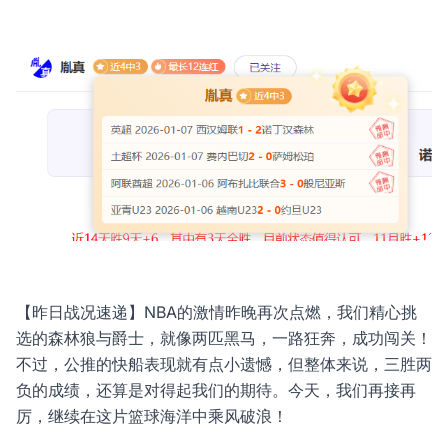
【昨日战况速递】NBA的激情昨晚再次点燃，我们精心挑
选的森林狼与爵士，就像两匹黑马，一路狂奔，成功闯关！
不过，公推的快船表现就有点小遗憾，但整体来说，三胜两
负的成绩，还算是对得起我们的期待。今天，我们再接再
厉，继续在这片篮球海洋中乘风破浪！