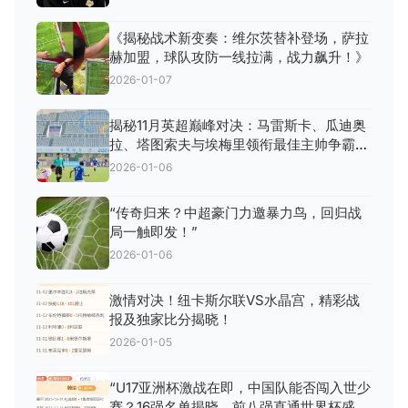
《揭秘战术新变奏：维尔茨替补登场，萨拉
赫加盟，球队攻防一线拉满，战力飙升！》
2026-01-07
揭秘11月英超巅峰对决：马雷斯卡、瓜迪奥
拉、塔图索夫与埃梅里领衔最佳主帅争霸
战！
2026-01-06
“传奇归来？中超豪门力邀暴力鸟，回归战
局一触即发！”
2026-01-06
激情对决！纽卡斯尔联VS水晶宫，精彩战
报及独家比分揭晓！
2026-01-05
“U17亚洲杯激战在即，中国队能否闯入世少
赛？16强名单揭晓，前八强直通世界杯盛