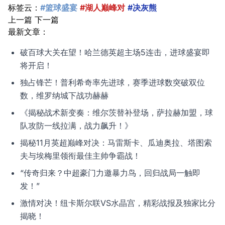
标签云：
#篮球盛宴
#湖人巅峰对
#决灰熊
上一篇
下一篇
最新文章：
破百球大关在望！哈兰德英超主场5连击，进球盛宴即
将开启！
独占锋芒！普利希奇率先进球，赛季进球数突破双位
数，维罗纳城下战功赫赫
《揭秘战术新变奏：维尔茨替补登场，萨拉赫加盟，球
队攻防一线拉满，战力飙升！》
揭秘11月英超巅峰对决：马雷斯卡、瓜迪奥拉、塔图索
夫与埃梅里领衔最佳主帅争霸战！
“传奇归来？中超豪门力邀暴力鸟，回归战局一触即
发！”
激情对决！纽卡斯尔联VS水晶宫，精彩战报及独家比分
揭晓！