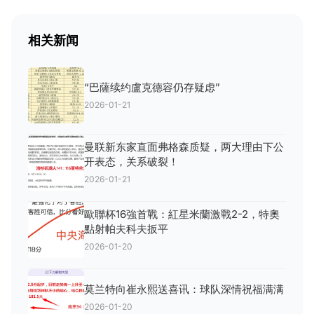
相关新闻
“巴薩续约盧克德容仍存疑虑”
2026-01-21
曼联新东家直面弗格森质疑，两大理由下公
开表态，关系破裂！
2026-01-21
歐聯杯16強首戰：紅星米蘭激戰2-2，特奧
點射帕夫科夫扳平
2026-01-20
莫兰特向崔永熙送喜讯：球队深情祝福满满
2026-01-20