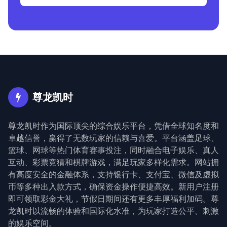
尊龙凯时
尊龙凯时作为国际顶尖的综合娱乐平台，凭借全球知名度和
卓越信誉，赢得了无数玩家的信赖与喜爱。平台涵盖足球、
篮球、网球等热门体育赛事投注，同时融合电子娱乐、真人
互动、彩票竞猜和棋牌游戏，满足玩家多样化需求。网站拥
有高度安全的金融体系，支持银行卡、支付宝、微信及虚拟
币等多种出入款方式，确保资金操作便捷高效。新用户注册
即可领取彩金大礼，节假日期间还有更多丰厚福利加码。尊
龙凯时以流畅的体验和国际化水准，为玩家打造公平、刺激
的娱乐空间。