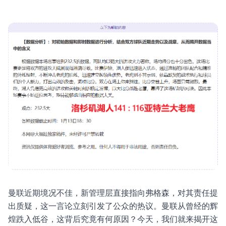
曼联近期境况不佳，新管理层直接指向弗格森，对其责任提
出质疑，这一言论立刻引发了公众的热议。曼联从曾经的辉
煌跌入低谷，这背后究竟有何原因？今天，我们就来揭开这