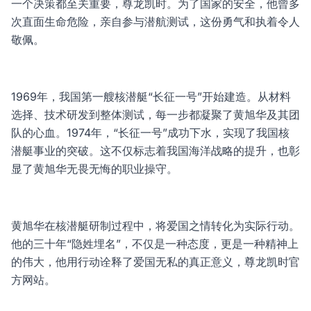
一个决策都至关重要，
尊龙凯时
。为了国家的安全，他曾多
次直面生命危险，亲自参与潜航测试，这份勇气和执着令人
敬佩。
1969年，我国第一艘核潜艇“长征一号”开始建造。从材料
选择、技术研发到整体测试，每一步都凝聚了黄旭华及其团
队的心血。1974年，“长征一号”成功下水，实现了我国核
潜艇事业的突破。这不仅标志着我国海洋战略的提升，也彰
显了黄旭华无畏无悔的职业操守。
黄旭华在核潜艇研制过程中，将爱国之情转化为实际行动。
他的三十年“隐姓埋名”，不仅是一种态度，更是一种精神上
的伟大，他用行动诠释了爱国无私的真正意义，
尊龙凯时官
方网站
。