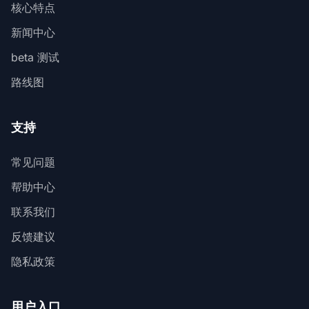
核心特点
新闻中心
beta 测试
路线图
支持
常见问题
帮助中心
联系我们
反馈建议
隐私政策
用户入口