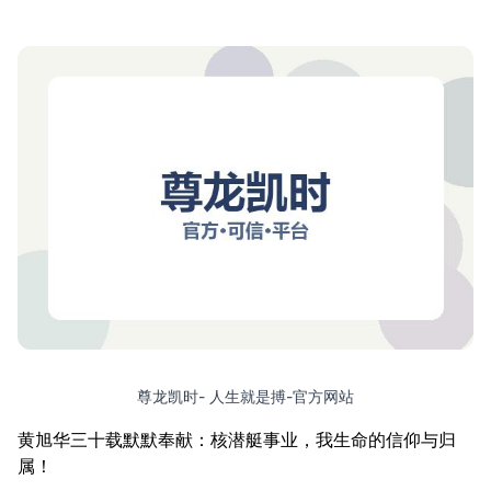
尊龙凯时- 人生就是搏-官方网站
黄旭华三十载默默奉献：核潜艇事业，我生命的信仰与归
属！