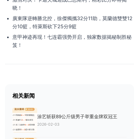
晓！
廣東隊逆轉勝北控，徐傑獨攜32分11助，莫蘭德雙雙12
分10籃，特萊斯砍下25分9籃
意甲神迹再现！七连霸强势开启，独家数据揭秘制胜秘
笈！
相关新闻
涂艺斩获89公斤级男子举重金牌双冠王
2026-02-03