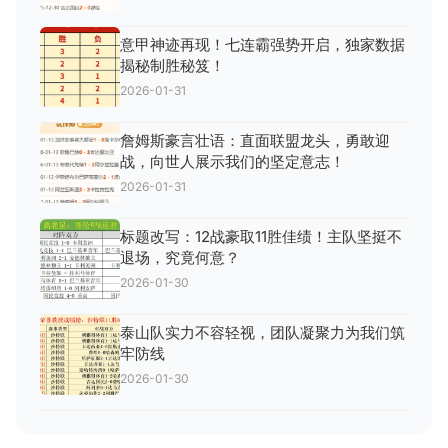
意甲神迹再现！七连霸强势开启，独家数据
揭秘制胜秘笈！
2026-01-31
詹姆斯豪言壮语：直面联盟龙头，勇敢迎
战，向世人展示我们的坚定意志！
2026-01-31
标题改写：12战豪取11胜佳绩！主队坚挺不
退场，究竟何意？
2026-01-30
泰山队实力不容轻视，团队凝聚力为我们筑
牢防线
2026-01-30