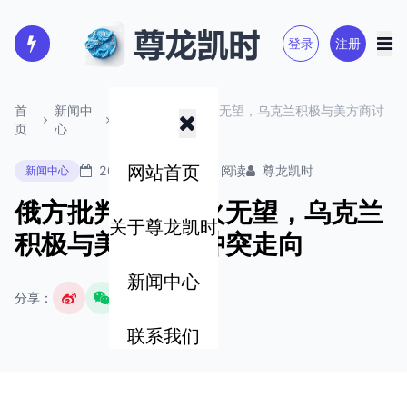
登录
注册
首
新闻中
俄方批判临时停火无望，乌克兰积极与美方商讨
页
心
冲突走向
网站首页
2026-03-02
321 阅读
尊龙凯时
新闻中心
俄方批判临时停火无望，乌克兰
关于尊龙凯时
积极与美方商讨冲突走向
新闻中心
分享：
联系我们