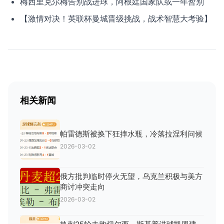
梅西里克尔梅告别战进球，阿根廷国家队或一年暂别
【激情对决！英联杯曼城晋级挑战，战术智慧大考验】
相关新闻
帕雷德斯被换下狂摔水瓶，冷落拉涅利问候
2026-03-02
俄方批判临时停火无望，乌克兰积极与美方
商讨冲突走向
2026-03-02