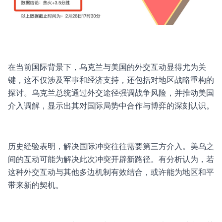
在当前国际背景下，乌克兰与美国的外交互动显得尤为关
键，这不仅涉及军事和经济支持，还包括对地区战略重构的
探讨。乌克兰总统通过外交途径强调战争风险，并推动美国
介入调解，显示出其对国际局势中合作与博弈的深刻认识。
历史经验表明，解决国际冲突往往需要第三方介入。美乌之
间的互动可能为解决此次冲突开辟新路径。有分析认为，若
这种外交互动与其他多边机制有效结合，或许能为地区和平
带来新的契机。