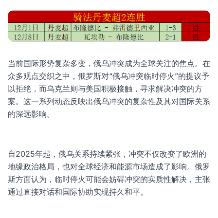
当前国际形势复杂多变，俄乌冲突成为全球关注的焦点。在
众多观点交织之中，俄罗斯对“俄乌冲突临时停火”的提议予
以拒绝，而乌克兰则与美国积极接触，寻求解决冲突的方
案。这一系列动态反映出俄乌冲突的复杂性及其对国际关系
的深远影响。
自2025年起，俄乌关系持续紧张，冲突不仅改变了欧洲的
地缘政治格局，也对全球经济和能源市场造成了影响。俄罗
斯方面认为，临时停火可能会妨碍冲突的实质性解决，主张
通过直接对话和国际协助实现持久和平。