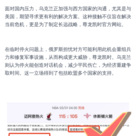
面对国内压力，乌克兰正加强与西方国家的沟通，尤其是与
美国，期望寻求更有利的解决方案。这种接触不仅旨在解决
当前危机，更是为了制定长远战略，
尊龙凯时官方网站
。
在临时停火问题上，俄罗斯担忧对方可能利用此机会重组兵
力和修复军事设施，从而构成更大威胁，
尊龙凯时
。乌克兰
则认为停火能创造对话机会，减少平民伤亡，为经济重建争
取时间。这一立场得到了包括欧盟多个国家的支持。