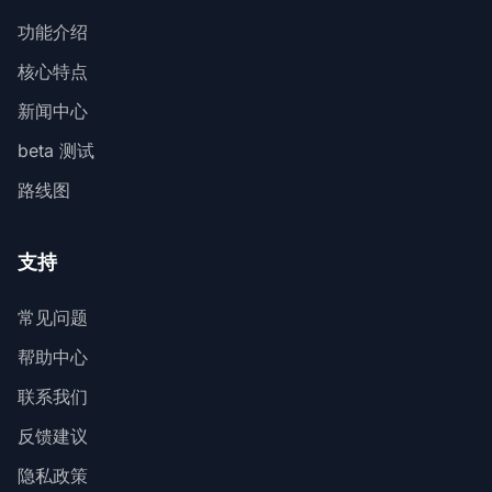
功能介绍
核心特点
新闻中心
beta 测试
路线图
支持
常见问题
帮助中心
联系我们
反馈建议
隐私政策