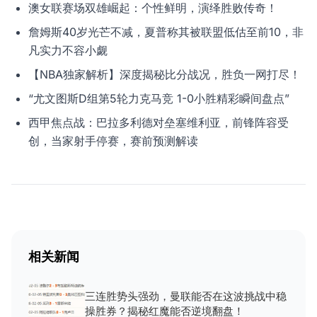
澳女联赛场双雄崛起：个性鲜明，演绎胜败传奇！
詹姆斯40岁光芒不减，夏普称其被联盟低估至前10，非
凡实力不容小觑
【NBA独家解析】深度揭秘比分战况，胜负一网打尽！
“尤文图斯D组第5轮力克马竞 1-0小胜精彩瞬间盘点”
西甲焦点战：巴拉多利德对垒塞维利亚，前锋阵容受
创，当家射手停赛，赛前预测解读
相关新闻
三连胜势头强劲，曼联能否在这波挑战中稳
操胜券？揭秘红魔能否逆境翻盘！