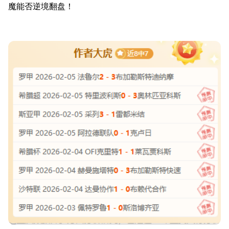
魔能否逆境翻盘！