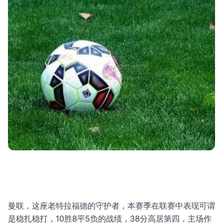
曼联，这座老特拉福德的守护者，本赛季在联赛中表现可谓
是稳扎稳打，10胜8平5负的战绩，38分高居第四，主场作