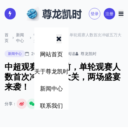
登录
注册
首
新闻
中超观赛盛况空前，单轮观赛人数首次冲破五万大
页
中心
关，两场盛宴来袭！
网站首页
2026-05-11
641 阅读
尊龙凯时
新闻中心
中超观赛盛况空前，单轮观赛人
关于尊龙凯时
数首次冲破五万大关，两场盛宴
来袭！
新闻中心
分享：
联系我们