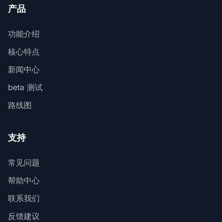
产品
功能介绍
核心特点
新闻中心
beta 测试
路线图
支持
常见问题
帮助中心
联系我们
反馈建议