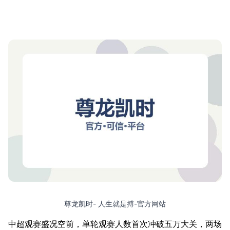
尊龙凯时- 人生就是搏-官方网站
中超观赛盛况空前，单轮观赛人数首次冲破五万大关，两场