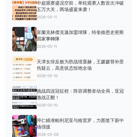
中超观赛盛况空前，单轮观赛人数首次冲破
五万大关，两场盛宴来袭！
2026-05-11
富蘭克林傑克遜加盟球隊，特奎維恩史密斯
因家事轉隊
2026-05-11
天津女排反败为胜战绩显赫，王媛媛替补受
伤疑云，高意状态惊艳全场
2026-05-10
挑战四连冠征程：阵容调整牵动全局，亚冠
激战正酣！
2026-05-10
拜仁瞄准帕利尼亚与格雷罗，力图签下新中
场强援
2026-05-08