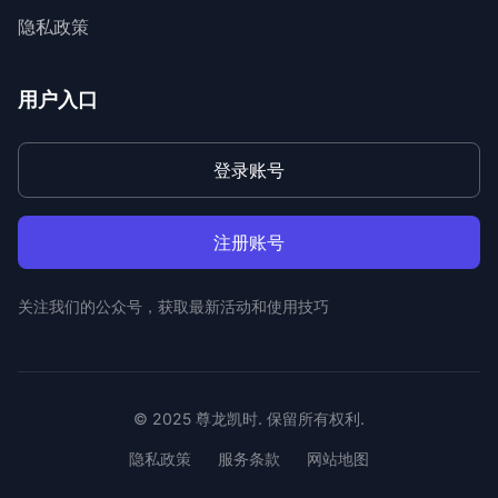
隐私政策
用户入口
登录账号
注册账号
关注我们的公众号，获取最新活动和使用技巧
© 2025 尊龙凯时. 保留所有权利.
隐私政策
服务条款
网站地图