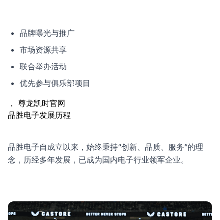
品牌曝光与推广
市场资源共享
联合举办活动
优先参与俱乐部项目
，
尊龙凯时官网
品胜电子发展历程
品胜电子自成立以来，始终秉持“创新、品质、服务”的理
念，历经多年发展，已成为国内电子行业领军企业。