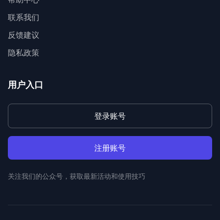
联系我们
反馈建议
隐私政策
用户入口
登录账号
注册账号
关注我们的公众号，获取最新活动和使用技巧