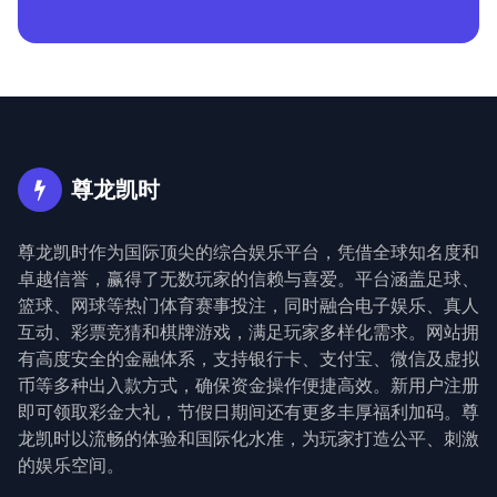
尊龙凯时
尊龙凯时作为国际顶尖的综合娱乐平台，凭借全球知名度和
卓越信誉，赢得了无数玩家的信赖与喜爱。平台涵盖足球、
篮球、网球等热门体育赛事投注，同时融合电子娱乐、真人
互动、彩票竞猜和棋牌游戏，满足玩家多样化需求。网站拥
有高度安全的金融体系，支持银行卡、支付宝、微信及虚拟
币等多种出入款方式，确保资金操作便捷高效。新用户注册
即可领取彩金大礼，节假日期间还有更多丰厚福利加码。尊
龙凯时以流畅的体验和国际化水准，为玩家打造公平、刺激
的娱乐空间。