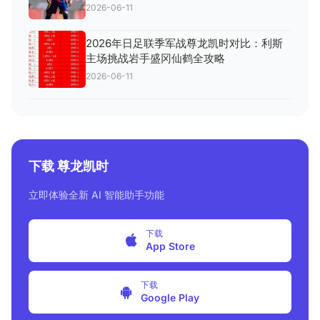
2026-06-11
2026年日足联季军战尊龙凯时对比：利斯
主场挑战岩手盛冈仙鹤全攻略
2026-06-11
下载 尊龙凯时
立即体验全新 AI 智能助手功能
下载
App Store
下载
Google Play