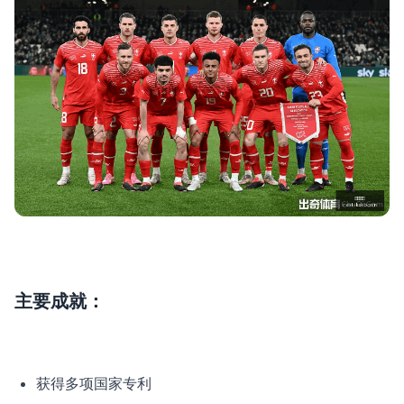
主要成就：
获得多项国家专利