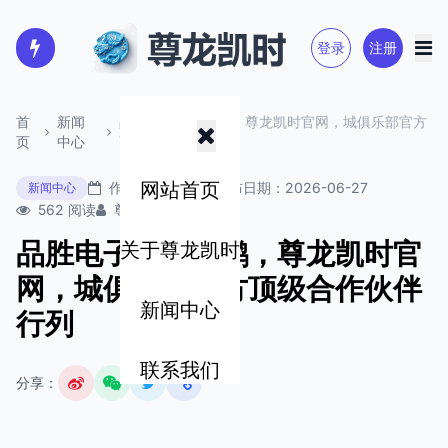
登录
注册
首
新闻
品胜电子荣登新鹏，尊龙凯时官网，城俱乐部官方
页
中心
顶级合作伙伴行列
网站首页
作者：尊龙凯时 发布日期：2026-06-27
新闻中心
562 阅读
尊龙凯时
品胜电子荣登新鹏，尊龙凯时官
关于尊龙凯时
网，城俱乐部官方顶级合作伙伴
新闻中心
行列
联系我们
分享：