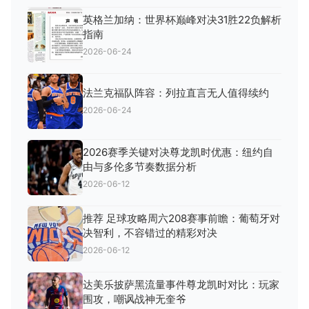
英格兰加纳：世界杯巅峰对决31胜22负解析
指南
2026-06-24
法兰克福队阵容：列拉直言无人值得续约
2026-06-24
2026赛季关键对决尊龙凯时优惠：纽约自
由与多伦多节奏数据分析
2026-06-12
推荐 足球攻略周六208赛事前瞻：葡萄牙对
决智利，不容错过的精彩对决
2026-06-12
达美乐披萨黑流量事件尊龙凯时对比：玩家
围攻，嘲讽战神无奎爷