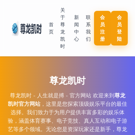
关
于
新
联
会
会
首
尊
闻
系
员
员
页
龙
中
我
注
登
凯
心
们
册
陆
时
尊龙凯时
尊龙凯时 - 人生就是搏 - 官方网站 欢迎来到
尊龙
凯时官方网站
，这里是您探索顶级娱乐平台的最佳
选择。我们致力于为用户提供丰富多彩的娱乐体
验，涵盖体育赛事、电子竞技、真人互动和电子游
艺等多个领域。无论您是资深玩家还是新手，尊龙