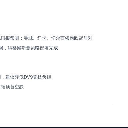
电讯报预测：曼城、纽卡、切尔西领跑欧冠前列
伊爾，納格爾斯曼策略部署完成
，建议降低DV9竞技负担
荷韬顶替空缺