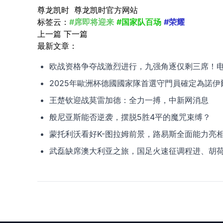
尊龙凯时
尊龙凯时官方网站
标签云：
#席即将迎来
#国家队百场
#荣耀
上一篇
下一篇
最新文章：
欧战资格争夺战激烈进行，九强角逐仅剩三席！
2025年歐洲杯德國國家隊首選守門員確定為諾
王楚钦迎战莫雷加德：全力一搏，中新网消息
般尼亚斯能否逆袭，摆脱5胜4平的魔咒束缚？
蒙托利沃看好K-图拉姆前景，路易斯全面能力亮相
武磊缺席澳大利亚之旅，国足火速征调程进、胡