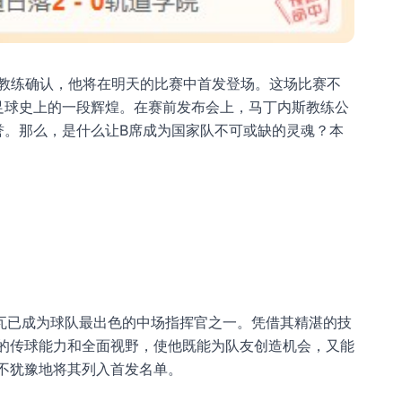
斯教练确认，他将在明天的比赛中首发登场。这场比赛不
足球史上的一段辉煌。在赛前发布会上，马丁内斯教练公
誉。那么，是什么让B席成为国家队不可或缺的灵魂？本
尔瓦已成为球队最出色的中场指挥官之一。凭借其精湛的技
的传球能力和全面视野，使他既能为队友创造机会，又能
不犹豫地将其列入首发名单。