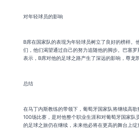
对年轻球员的影响
B席在国家队的表现为年轻球员树立了良好的榜样。
们，他们渴望通过自己的努力追随他的脚步。巴塞罗
表示，B席对他的足球之路产生了深远的影响，
尊龙
总结
在马丁内斯教练的带领下，葡萄牙国家队将继续高歌
100场比赛，是对他整个职业生涯和对葡萄牙国家队
的足球之旅仍在继续，未来他必将在更高的舞台上绽