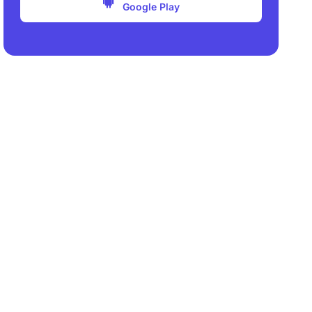
Google Play