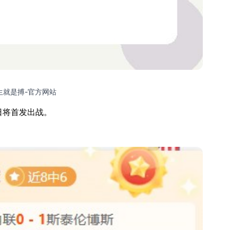
生就是搏-官方网站
日将首发出战。