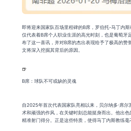
即将迎来国家队百场里程碑的B席，罗伯托-马丁内
仅代表着B席个人职业生涯的高光时刻，也是葡萄牙
布了这一喜讯，并对B席的杰出表现给予了极高的赞
文将深入挖掘其背后的原因。
🍺
B席：球队不可或缺的灵魂
自2025年首次代表国家队亮相以来，贝尔纳多·席
术和顽强的作风，在关键时刻总能挺身而出。他出色
精准射门得分。正是这些特质，使得马丁内斯教练毫