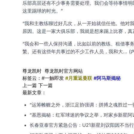
乐部高层还有不少事务需要处理。我们会等待事情明
这里踢球的时光。”
“我和主教练聊过好几次，从一开始就信任他。他对
原因。这是一家大俱乐部，我就是想来踢上比赛，真
“我会和一些人保持沟通，比如以前的教练、租借事
繁。还有这些年共事过的不少工作人员，我和大... (
尊龙凯时
尊龙凯时官方网站
标签云：
#一触即发
#月重返曼联
#阿马斯揭秘
上一篇
下一篇
最新文章：
“运筹帷幄之外，浙江足协强调：拼搏之魂胜过一
“基恩揭秘：红军球迷的争议之举，对家乡新星阿
长春亚泰官方紧急公告：U21新星刘议阳因不当