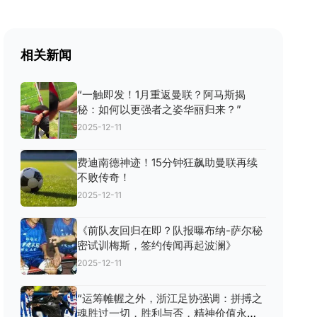
相关新闻
“一触即发！1月重返曼联？阿马斯揭
秘：如何以更强者之姿华丽归来？”
2025-12-11
费迪南德神迹！15分钟狂飙助曼联再续
不败传奇！
2025-12-11
《前队友回归在即？队报曝布纳-萨尔秘
密试训梅斯，签约传闻再起波澜》
2025-12-11
“运筹帷幄之外，浙江足协强调：拼搏之
魂胜过一切，胜利与否，精神价值永