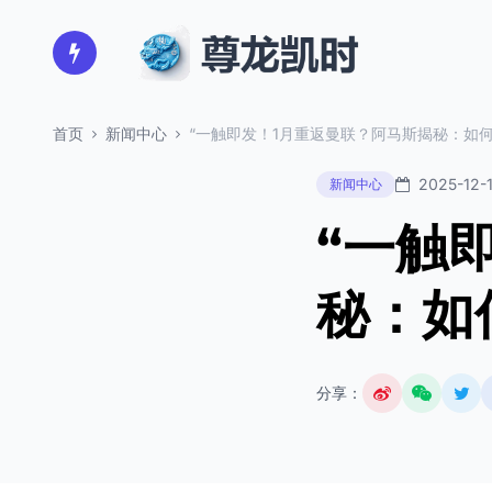
首页
新闻中心
“一触即发！1月重返曼联？阿马斯揭秘：如
2025-12-1
新闻中心
“一触
秘：如
分享：