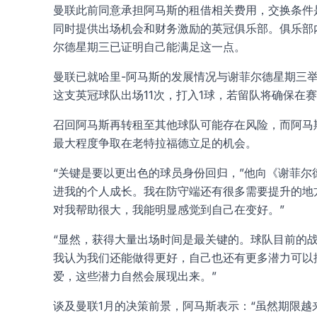
曼联此前同意承担阿马斯的租借相关费用，交换条件
同时提供出场机会和财务激励的英冠俱乐部。俱乐部
尔德星期三已证明自己能满足这一点。
曼联已就哈里-阿马斯的发展情况与谢菲尔德星期三举
这支英冠球队出场11次，打入1球，若留队将确保在
召回阿马斯再转租至其他球队可能存在风险，而阿马
最大程度争取在老特拉福德立足的机会。
“关键是要以更出色的球员身份回归，”他向《谢菲尔
进我的个人成长。我在防守端还有很多需要提升的地
对我帮助很大，我能明显感觉到自己在变好。”
“显然，获得大量出场时间是最关键的。球队目前的
我认为我们还能做得更好，自己也还有更多潜力可以
爱，这些潜力自然会展现出来。”
谈及曼联1月的决策前景，阿马斯表示：“虽然期限