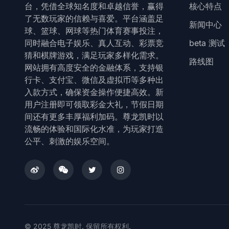
台，凭借全球知名度和卓越信誉，赢得
核心特点
了无数玩家的信赖与喜爱。平台涵盖足
新闻中心
球、篮球、网球等热门体育赛事投注，
同时融合电子娱乐、真人互动、彩票竞
beta 测试
猜和棋牌游戏，满足玩家多样化需求。
路线图
网站拥有高度安全的金融体系，支持银
行卡、支付宝、微信及虚拟币等多种出
入款方式，确保资金操作便捷高效。新
用户注册即可领取彩金大礼，节假日期
间还有更多丰厚福利加码。尊龙凯时以
流畅的体验和国际化水准，为玩家打造
公平、刺激的娱乐空间。
© 2025 尊龙凯时. 保留所有权利.