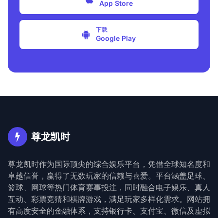
App Store
下载
Google Play
尊龙凯时
尊龙凯时作为国际顶尖的综合娱乐平台，凭借全球知名度和
卓越信誉，赢得了无数玩家的信赖与喜爱。平台涵盖足球、
篮球、网球等热门体育赛事投注，同时融合电子娱乐、真人
互动、彩票竞猜和棋牌游戏，满足玩家多样化需求。网站拥
有高度安全的金融体系，支持银行卡、支付宝、微信及虚拟