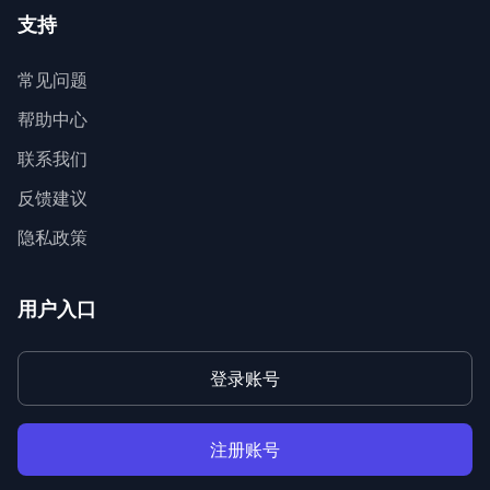
支持
常见问题
帮助中心
联系我们
反馈建议
隐私政策
用户入口
登录账号
注册账号