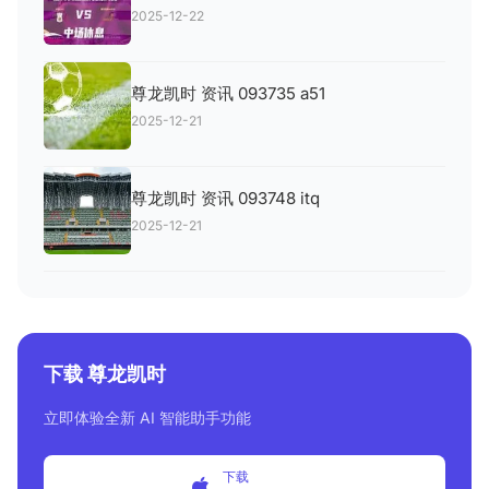
2025-12-22
尊龙凯时 资讯 093735 a51
2025-12-21
尊龙凯时 资讯 093748 itq
2025-12-21
下载 尊龙凯时
立即体验全新 AI 智能助手功能
下载