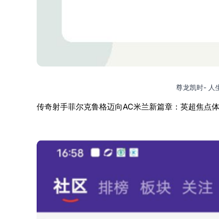
尊龙凯时- 人
传奇射手菲尔克鲁格迈向AC米兰新篇章：英超焦点