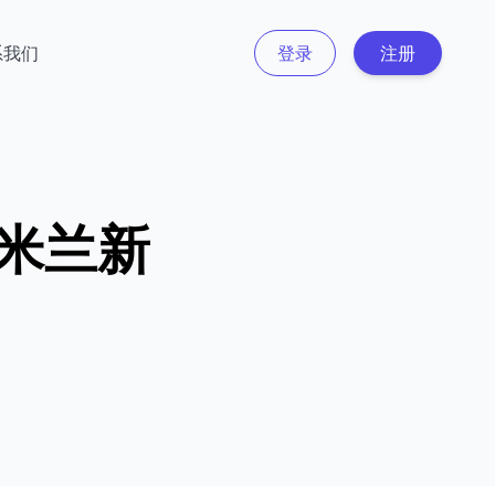
系我们
登录
注册
米兰新
！