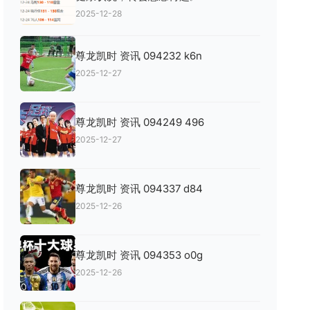
2025-12-28
尊龙凯时 资讯 094232 k6n
2025-12-27
尊龙凯时 资讯 094249 496
2025-12-27
尊龙凯时 资讯 094337 d84
2025-12-26
尊龙凯时 资讯 094353 o0g
2025-12-26