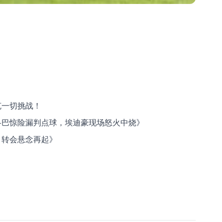
克一切挑战！
洛巴惊险漏判点球，埃迪豪现场怒火中烧》
，转会悬念再起》