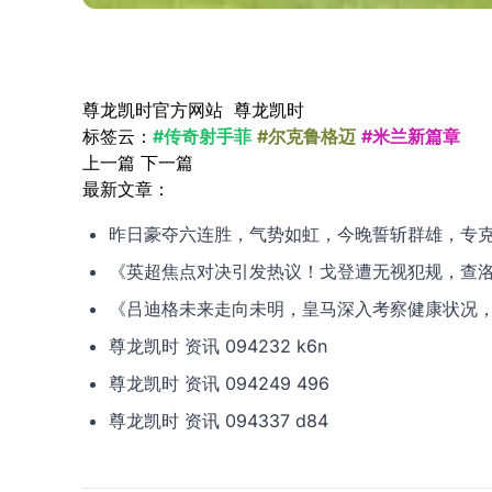
尊龙凯时官方网站
尊龙凯时
标签云：
#传奇射手菲
#尔克鲁格迈
#米兰新篇章
上一篇
下一篇
最新文章：
昨日豪夺六连胜，气势如虹，今晚誓斩群雄，专
《英超焦点对决引发热议！戈登遭无视犯规，查
《吕迪格未来走向未明，皇马深入考察健康状况
尊龙凯时 资讯 094232 k6n
尊龙凯时 资讯 094249 496
尊龙凯时 资讯 094337 d84