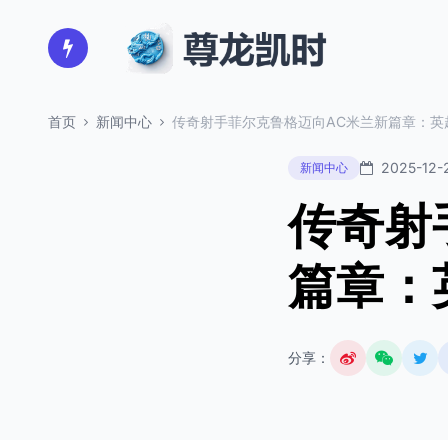
首页
新闻中心
传奇射手菲尔克鲁格迈向AC米兰新篇章：英
2025-12-
新闻中心
传奇射
篇章：
分享：