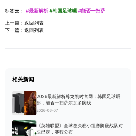
标签云：
#最新解析
#韩国足球崛
#能否一扫萨
上一篇：返回列表
下一篇：返回列表
相关新闻
2026最新解析尊龙凯时官网：韩国足球崛
起，能否一扫萨尔瓦多防线
2026-06-07
《英雄联盟》全球总决赛小组赛阶段战队对
决已定，赛程公布