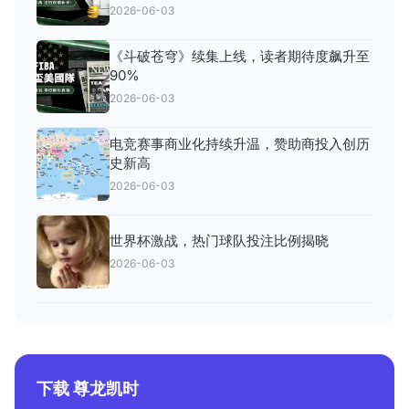
2026-06-03
《斗破苍穹》续集上线，读者期待度飙升至
90%
2026-06-03
电竞赛事商业化持续升温，赞助商投入创历
史新高
2026-06-03
世界杯激战，热门球队投注比例揭晓
2026-06-03
下载 尊龙凯时