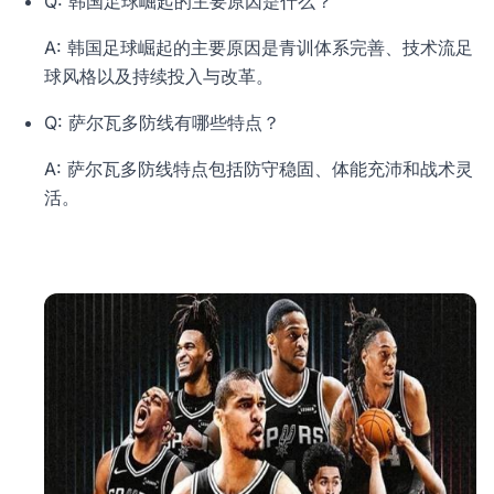
Q: 韩国足球崛起的主要原因是什么？
A: 韩国足球崛起的主要原因是青训体系完善、技术流足
球风格以及持续投入与改革。
Q: 萨尔瓦多防线有哪些特点？
A: 萨尔瓦多防线特点包括防守稳固、体能充沛和战术灵
活。