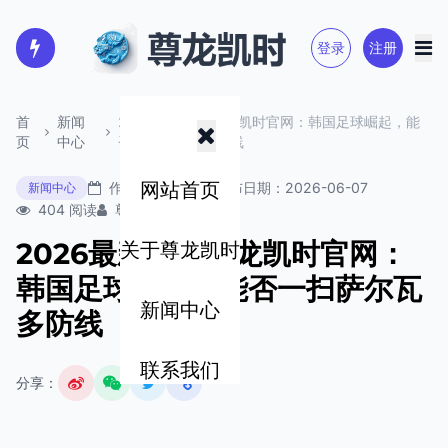
登录
注册
首
新闻
2026最新解析尊龙凯时官网：韩国足球崛起，能
页
中心
否一扫萨尔瓦多防线
网站首页
作者：尊龙凯时 发布日期：2026-06-07
新闻中心
404 阅读
尊龙凯时
2026最新解析尊龙凯时官网：
关于尊龙凯时
韩国足球崛起，能否一扫萨尔瓦
新闻中心
多防线
联系我们
分享：