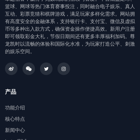
篮球、网球等热门体育赛事投注，同时融合电子娱乐、真人
互动、彩票竞猜和棋牌游戏，满足玩家多样化需求。网站拥
有高度安全的金融体系，支持银行卡、支付宝、微信及虚拟
币等多种出入款方式，确保资金操作便捷高效。新用户注册
即可领取彩金大礼，节假日期间还有更多丰厚福利加码。尊
龙凯时以流畅的体验和国际化水准，为玩家打造公平、刺激
的娱乐空间。
产品
功能介绍
核心特点
新闻中心