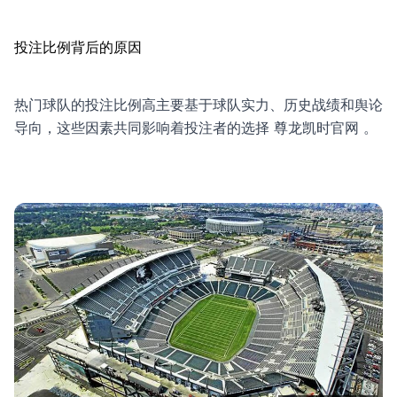
投注比例背后的原因
热门球队的投注比例高主要基于球队实力、历史战绩和舆论
导向，这些因素共同影响着投注者的选择
尊龙凯时官网
。