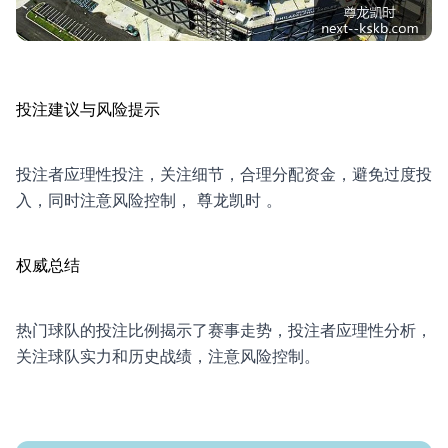
投注建议与风险提示
投注者应理性投注，关注细节，合理分配资金，避免过度投
入，同时注意风险控制，
尊龙凯时
。
权威总结
热门球队的投注比例揭示了赛事走势，投注者应理性分析，
关注球队实力和历史战绩，注意风险控制。