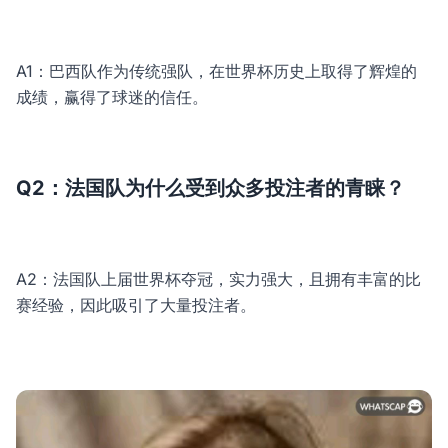
A1：巴西队作为传统强队，在世界杯历史上取得了辉煌的
成绩，赢得了球迷的信任。
Q2：法国队为什么受到众多投注者的青睐？
A2：法国队上届世界杯夺冠，实力强大，且拥有丰富的比
赛经验，因此吸引了大量投注者。