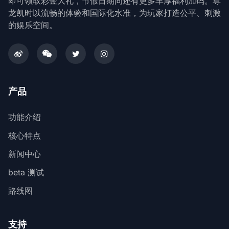
即可领取彩金大礼，节假日期间还有更多丰厚福利加码。尊
龙凯时以流畅的体验和国际化水准，为玩家打造公平、刺激
的娱乐空间。
产品
功能介绍
核心特点
新闻中心
beta 测试
路线图
支持