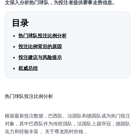
文深入分析热门球队，为投注者提供赛事走势信息。
目录
热门球队投注比例分析
投注比例背后的原因
投注建议与风险提示
权威总结
热门球队投注比例分析
根据最新投注数据，巴西队、法国队和德国队成为热门投注
对象，其中巴西队作为传统强队，法国队上届夺冠，德国队
实力和经验丰富，
关于尊龙凯时价格
。