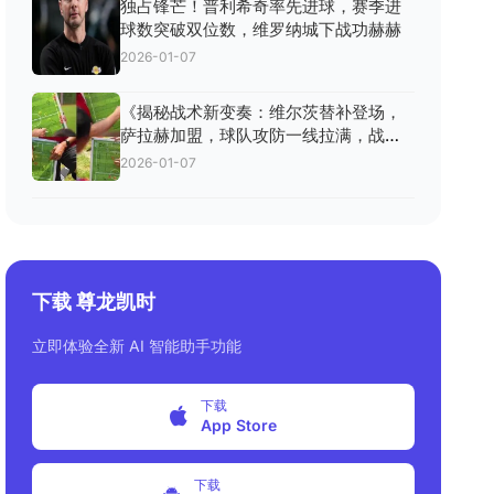
独占锋芒！普利希奇率先进球，赛季进
球数突破双位数，维罗纳城下战功赫赫
2026-01-07
《揭秘战术新变奏：维尔茨替补登场，
萨拉赫加盟，球队攻防一线拉满，战力
飙升！》
2026-01-07
下载 尊龙凯时
立即体验全新 AI 智能助手功能
下载
App Store
下载