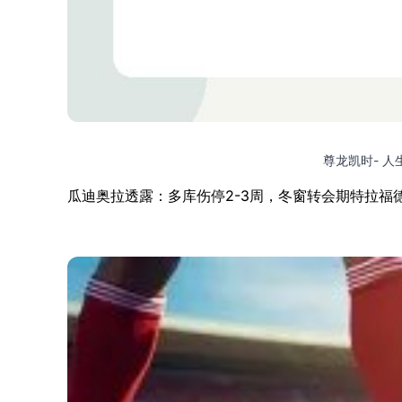
尊龙凯时- 人
瓜迪奥拉透露：多库伤停2-3周，冬窗转会期特拉福