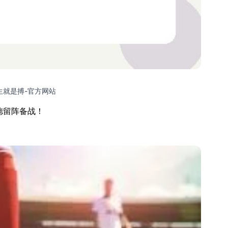
生就是搏-官方网站
德留阵备战！