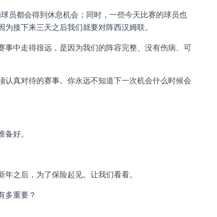
的球员都会得到休息机会；同时，一些今天比赛的球员也
因为接下来三天之后我们就要对阵西汉姆联。
赛事中走得很远，是因为我们的阵容完整、没有伤病、可
须认真对待的赛事。你永远不知道下一次机会什么时候会
准备好。
新年之后，为了保险起见。让我们看看。
有多重要？