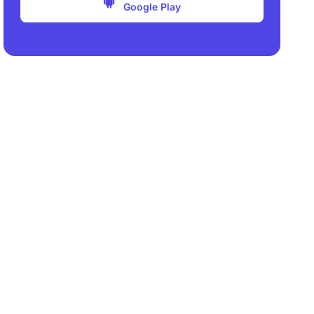
Google Play