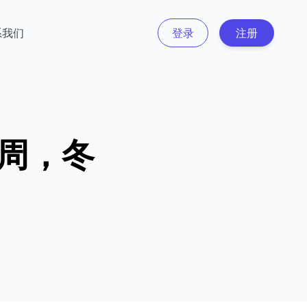
系我们
登录
注册
3周，冬
！