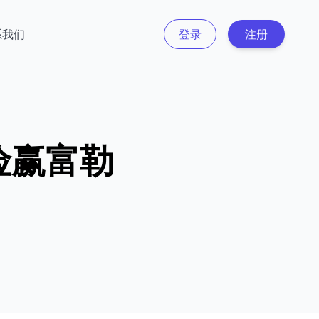
系我们
登录
注册
险赢富勒