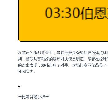
在英超的激烈竞争中，曼联无疑是众望所归的焦点球
期，曼联与富勒姆的激烈对决便是明证。尽管在控球
的杰出表现，顽强击败了对手。这场比赛不仅凸显了
性和实力。
💚
**比赛背景分析**