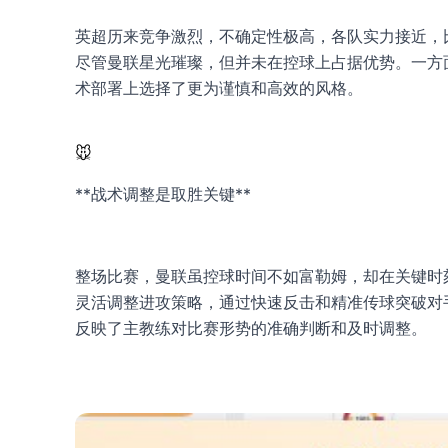
英超历来竞争激烈，不确定性极高，各队实力接近，
尽管曼联星光璀璨，但并未在控球上占据优势。一方
术部署上选择了更为谨慎和高效的风格。
🐭
**战术调整是取胜关键**
整场比赛，曼联虽控球时间不如富勒姆，却在关键时
灵活调整进攻策略，通过快速反击和精准传球突破对
反映了主教练对比赛形势的准确判断和及时调整。