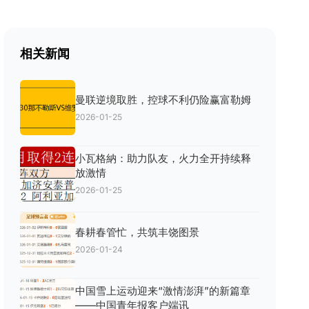
相关新闻
曼联逆境取胜，控球不利仍险赢富勒姆
2026-01-25
小瓦格納：助力队友，火力全开持续释
放激情
2026-01-25
春耕春管忙，共筑丰饶图景
2026-01-24
中国雪上运动迎来“激情澎湃”的新篇章
——中国青年报客户端讯