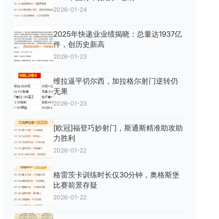
2026-01-24
2025年快递业业绩揭晓：总量达1937亿
件，创历史新高
2026-01-23
维拉逼平切尔西，加拉格尔射门逆转仍
无果
2026-01-23
[欧冠]福登巧妙射门，斯通斯精准助攻助
力胜利
2026-01-22
格雷茨卡训练时长仅30分钟，奥格斯堡
比赛前景存疑
2026-01-22