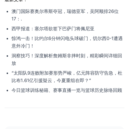
澳门国际赛奥尔蒂斯夺冠，瑞德亚军，吴阿顺排26位
17：.
西甲报道：塞尔塔欲签下巴萨门将佩尼亚
惊鸿一击！比约尔6分钟闪电头球破门，切尔西0-1遭遇
意外冷门！
洞察技巧！深度解析詹姆斯非摔时刻，精彩瞬间详细回
放
“太阳队9连败附加赛形势严峻，亿元阵容防守告急，杜
比布1.61亿引援疑云，今夏重组在即？”
今日篮球训练秘籍、赛事直播一览与篮球历史脉络回顾