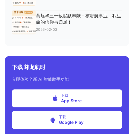
黄旭华三十载默默奉献：核潜艇事业，我生
命的信仰与归属！
2026-02-03
下载 尊龙凯时
立即体验全新 AI 智能助手功能
下载
App Store
下载
Google Play