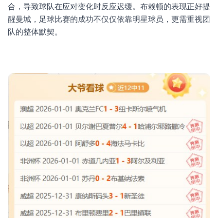
合，导致球队在应对变化时反应迟缓。布赖顿的表现正好提
醒曼城，足球比赛的成功不仅仅依靠明星球员，更需重视团
队的整体默契。