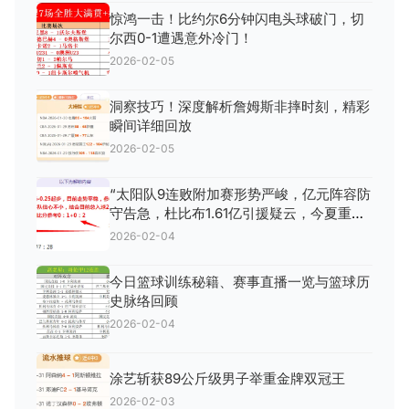
惊鸿一击！比约尔6分钟闪电头球破门，切
尔西0-1遭遇意外冷门！
2026-02-05
洞察技巧！深度解析詹姆斯非摔时刻，精彩
瞬间详细回放
2026-02-05
“太阳队9连败附加赛形势严峻，亿元阵容防
守告急，杜比布1.61亿引援疑云，今夏重组
在即？”
2026-02-04
今日篮球训练秘籍、赛事直播一览与篮球历
史脉络回顾
2026-02-04
涂艺斩获89公斤级男子举重金牌双冠王
2026-02-03