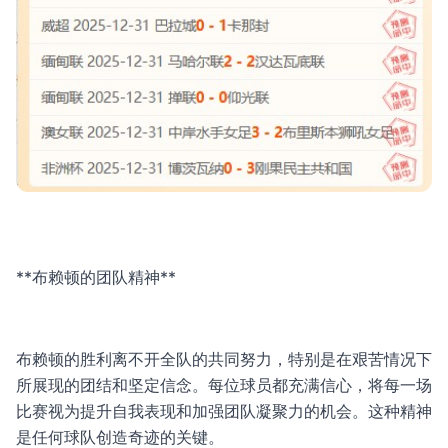
**布赖顿的团队精神**
布赖顿的胜利离不开全队的共同努力，特别是在艰苦情况下
所展现的团结和坚定信念。每位球员都充满信心，将每一场
比赛视为提升自我表现和加强团队凝聚力的机会。这种精神
是任何球队创造奇迹的关键。