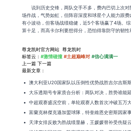
说到历史交锋，两队交手不多，费内巴切上次对阵高
场作战，气势如虹，但阵容深度和球星个人能力跟费
有小波动，但客场战绩稳健，近5个客场赢了4场。
算十足，而高卡尔利要想得分，恐怕得靠防守的韧性
尊龙凯时官方网站
尊龙凯时
标签云：
#激情碰撞
#土超巅峰对
#信心满满一
上一篇
下一篇
最新文章：
澳大利亚U20国家队以压倒性优势战胜吉尔吉斯
大乐透期号专家质合分析：两队对决，胜势谁能
中超观赛盛况空前，单轮观赛人数首次冲破五万
富蘭克林傑克遜加盟球隊，特奎維恩史密斯因家
天津女排反败为胜战绩显赫，王媛媛替补受伤疑