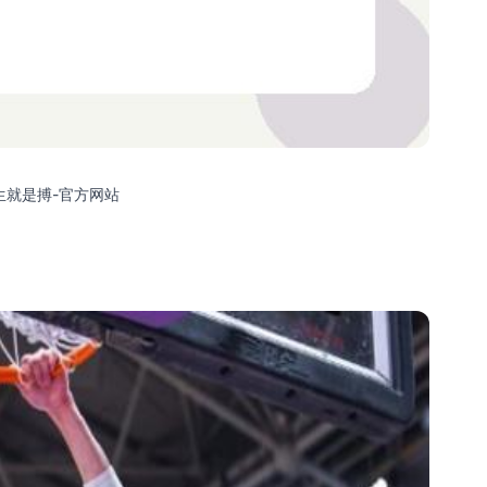
生就是搏-官方网站