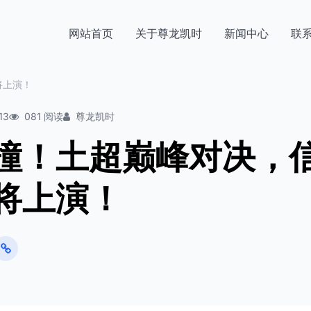
网站首页
关于尊龙凯时
新闻中心
联
将上演！
13
081 阅读
尊龙凯时
撞！土超巅峰对决，
将上演！