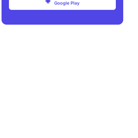
Google Play