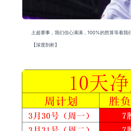
土超赛事，我们信心满满，100%的胜算等着我
【深度剖析】