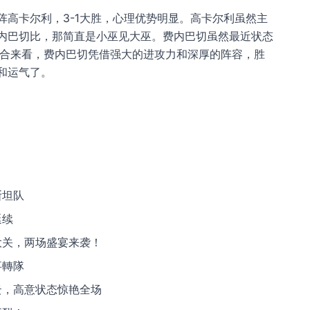
卡尔利，3-1大胜，心理优势明显。高卡尔利虽然主
内巴切比，那简直是小巫见大巫。费内巴切虽然最近状态
综合来看，费内巴切凭借强大的进攻力和深厚的阵容，胜
和运气了。
斯坦队
延续
大关，两场盛宴来袭！
事轉隊
云，高意状态惊艳全场