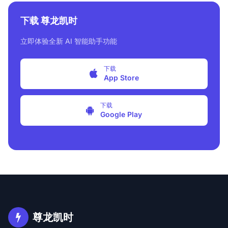
下载 尊龙凯时
立即体验全新 AI 智能助手功能
下载
App Store
下载
Google Play
尊龙凯时