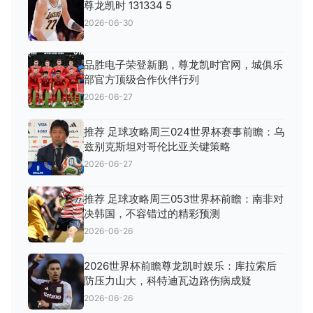
尊龙凯时 131334 5
2026-06-30
品胜电子荣登新鹏，尊龙凯时官网，城俱乐
部官方顶级合作伙伴行列
2026-06-27
推荐 足球攻略周三024世界杯赛事前瞻：乌
兹别克斯坦对哥伦比亚关键策略
2026-06-27
推荐 足球攻略周三053世界杯前瞻：南非对
决韩国，不容错过的精彩预测
2026-06-26
2026世界杯前瞻尊龙凯时娱乐：库拉索后
防压力山大，科特迪瓦边路伤病成疑
2026-06-26