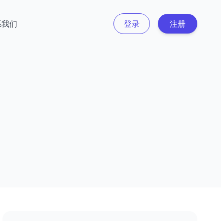
系我们
登录
注册