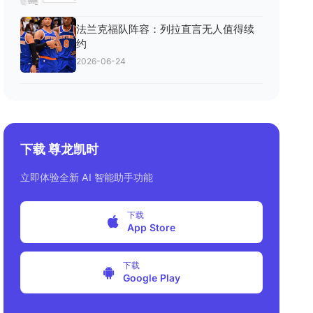
法兰克福队阵容：列拉直言无人值得续
约
2026-06-24
下载 尊龙凯时
立即体验全新 AI 智能助手功能
下载
App Store
下载
Google Play