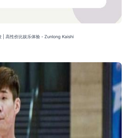
高性价比娱乐体验 - Zunlong Kaishi