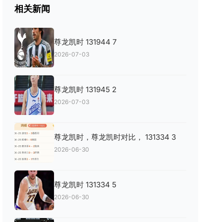
相关新闻
尊龙凯时 131944 7
2026-07-03
尊龙凯时 131945 2
2026-07-03
尊龙凯时，尊龙凯时对比， 131334 3
2026-06-30
尊龙凯时 131334 5
2026-06-30