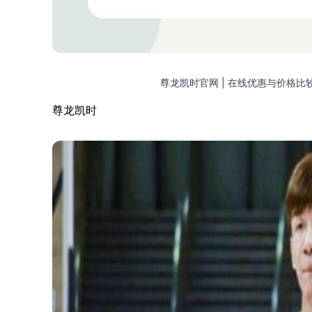
尊龙凯时官网 | 在线优惠与价格比较 | 
尊龙凯时