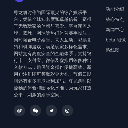
功能介绍
尊龙凯时作为国际顶尖的综合娱乐平
台，凭借全球知名度和卓越信誉，赢得
核心特点
了无数玩家的信赖与喜爱。平台涵盖足
新闻中心
球、篮球、网球等热门体育赛事投注，
同时融合电子娱乐、真人互动、彩票竞
beta 测试
猜和棋牌游戏，满足玩家多样化需求。
路线图
网站拥有高度安全的金融体系，支持银
行卡、支付宝、微信及虚拟币等多种出
入款方式，确保资金操作便捷高效。新
用户注册即可领取彩金大礼，节假日期
间还有更多丰厚福利加码。尊龙凯时以
流畅的体验和国际化水准，为玩家打造
公平、刺激的娱乐空间。